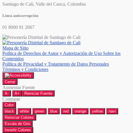
Santiago de Cali, Valle del Cauca, Colombia
Línea anticorrupción
01 8000 91 2667
Mapa de Sitio
Política de Derechos de Autor y Autorización de Uso Sobre los
Contenidos
Política de Privacidad y Tratamiento de Datos Personales
Términos y Condiciones
Cerrar
Aumentar Fuente
A-
A+
Reiniciar Fuente
Contraste
Color
black
white
green
blue
red
orange
yellow
navi
Reiniciar Colores
Escala de Gris
Invertir Colores