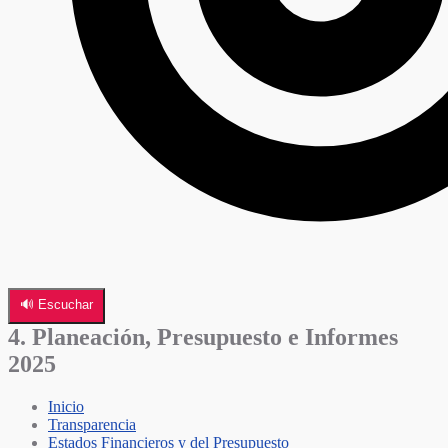
🔊 Escuchar
4. Planeación, Presupuesto e Informes
2025
Inicio
Transparencia
Estados Financieros y del Presupuesto