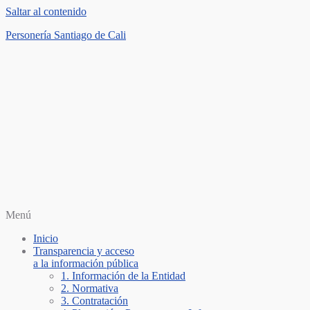
Saltar al contenido
Personería Santiago de Cali
Menú
Inicio
Transparencia y acceso
a la información pública
1. Información de la Entidad
2. Normativa
3. Contratación