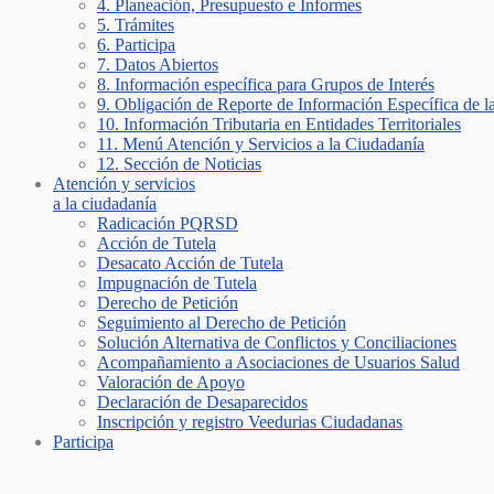
4. Planeación, Presupuesto e Informes
5. Trámites
6. Participa
7. Datos Abiertos
8. Información específica para Grupos de Interés
9. Obligación de Reporte de Información Específica de l
10. Información Tributaria en Entidades Territoriales
11. Menú Atención y Servicios a la Ciudadanía
12. Sección de Noticias
Atención y servicios
a la ciudadanía
Radicación PQRSD
Acción de Tutela
Desacato Acción de Tutela
Impugnación de Tutela
Derecho de Petición
Seguimiento al Derecho de Petición
Solución Alternativa de Conflictos y Conciliaciones
Acompañamiento a Asociaciones de Usuarios Salud
Valoración de Apoyo
Declaración de Desaparecidos
Inscripción y registro Veedurias Ciudadanas
Participa