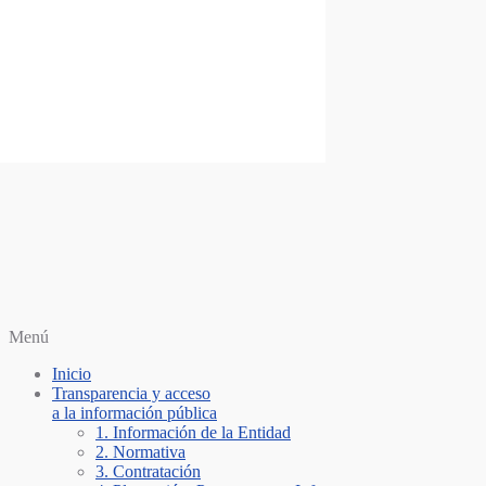
Saltar al contenido
Personería Santiago de Cali
Menú
Inicio
Transparencia y acceso
a la información pública
1. Información de la Entidad
2. Normativa
3. Contratación