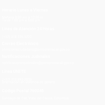
Horario Lunes a Viernes
Mañana 8:00 am a 12:00 m
Tarde 1:00 pm a 5:00 pm
Línea de Atención 24 Horas
(+57) 318 335 5722
Correo Electrónico
atencionalciudadano@personeriacali.gov.co
Notificaciones Judiciales
notificacionesjudiciales@personeriacali.gov.co
Línea ÚNETE
(+57) 310 895 2059
Orientación en violencia de género
Código Postal 760045
Santiago de Cali, Valle del Cauca, Colombia