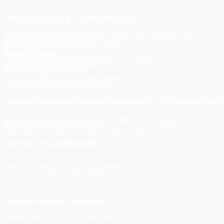
Ubicación Física - Sede Principal
Centro Administrativo Municipal CAM, Torre Alcaldía Piso 13
Avenida 2 Norte No. 10 – 70
Conmutador: (+57) (602) 661 7999
Sede Oriente
Centro Comercial Río Cauca, Piso 2, Local 209
Calle 75B No. 20-170 Comuna 21.
Horario
Lunes a Viernes
8:00 am a 4:00 pm (Jornada continua)
Línea celular: (+57) 317 657 9879
Unidad Permanente para la Atención y Protección d
Centro Administrativo Municipal CAM, Torre Alcaldía Bahía
Avenida 2 Norte No. 10 – 70
Teléfono (+57)(602) 653 3812 Línea Celular (+57) 318 335 5722
Centro de Conciliación
Carrera 16 No.15-75 Piso 2 B/Guayaquil
Teléfono (+57)(602) 885 37 98
Edificio Fuente Versalles
Avenida 5A Norte # 20 N-08 Piso 8.