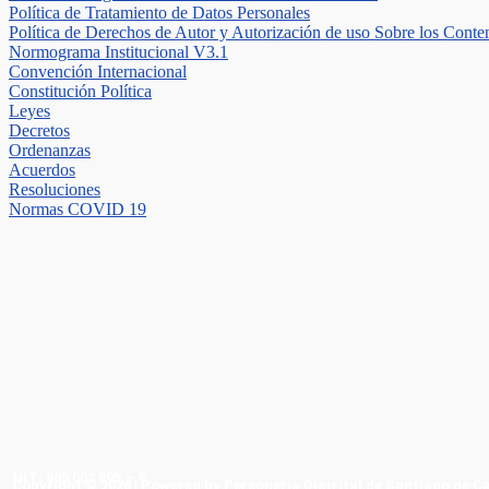
Política de Tratamiento de Datos Personales
Política de Derechos de Autor y Autorización de uso Sobre los Conte
Normograma Institucional V3.1
Convención Internacional
Constitución Política
Leyes
Decretos
Ordenanzas
Acuerdos
Resoluciones
Normas COVID 19
NIT: 805 003 895 – 9
Copyright © 2026 | Powered by Personería Distrital de Santiago de Ca