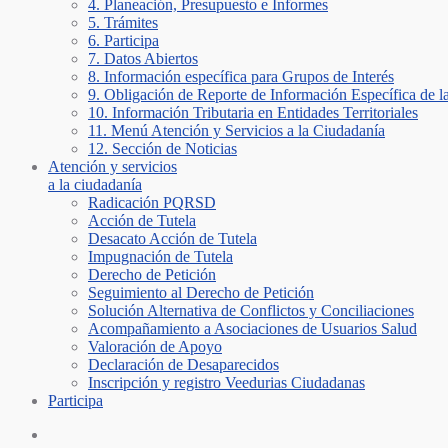
4. Planeación, Presupuesto e Informes
5. Trámites
6. Participa
7. Datos Abiertos
8. Información específica para Grupos de Interés
9. Obligación de Reporte de Información Específica de l
10. Información Tributaria en Entidades Territoriales
11. Menú Atención y Servicios a la Ciudadanía
12. Sección de Noticias
Atención y servicios
a la ciudadanía
Radicación PQRSD
Acción de Tutela
Desacato Acción de Tutela
Impugnación de Tutela
Derecho de Petición
Seguimiento al Derecho de Petición
Solución Alternativa de Conflictos y Conciliaciones
Acompañamiento a Asociaciones de Usuarios Salud
Valoración de Apoyo
Declaración de Desaparecidos
Inscripción y registro Veedurias Ciudadanas
Participa