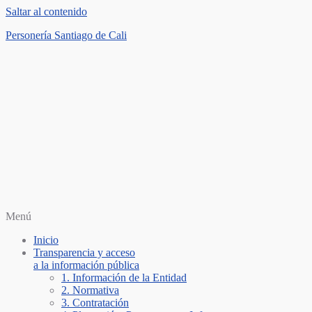
Saltar al contenido
Personería Santiago de Cali
Menú
Inicio
Transparencia y acceso
a la información pública
1. Información de la Entidad
2. Normativa
3. Contratación