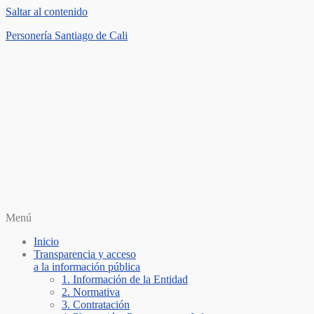
Saltar al contenido
Personería Santiago de Cali
Menú
Inicio
Transparencia y acceso
a la información pública
1. Información de la Entidad
2. Normativa
3. Contratación