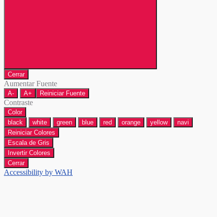
Cerrar
Aumentar Fuente
A-
A+
Reiniciar Fuente
Contraste
Color
black
white
green
blue
red
orange
yellow
navi
Reiniciar Colores
Escala de Gris
Invertir Colores
Cerrar
Accessibility by WAH