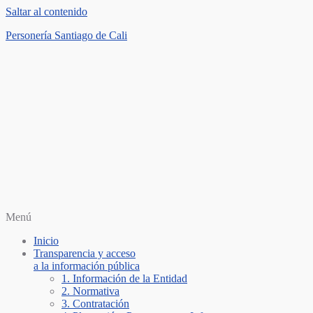
Saltar al contenido
Personería Santiago de Cali
Menú
Inicio
Transparencia y acceso
a la información pública
1. Información de la Entidad
2. Normativa
3. Contratación