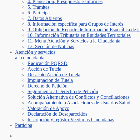
4. Planeación, Presupuesto e Informes
5. Trámites
6. Participa
7. Datos Abiertos
8. Información específica para Grupos de Interés
9. Obligación de Reporte de Información Específica de l
10. Información Tributaria en Entidades Territoriales
11. Menú Atención y Servicios a la Ciudadanía
12. Sección de Noticias
Atención y servicios
a la ciudadanía
Radicación PQRSD
Acción de Tutela
Desacato Acción de Tutela
Impugnación de Tutela
Derecho de Petición
Seguimiento al Derecho de Petición
Solución Alternativa de Conflictos y Conciliaciones
Acompañamiento a Asociaciones de Usuarios Salud
Valoración de Apoyo
Declaración de Desaparecidos
Inscripción y registro Veedurias Ciudadanas
Participa