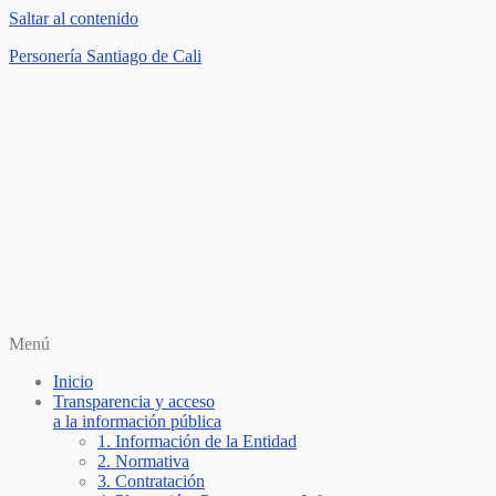
Saltar al contenido
Personería Santiago de Cali
Menú
Inicio
Transparencia y acceso
a la información pública
1. Información de la Entidad
2. Normativa
3. Contratación