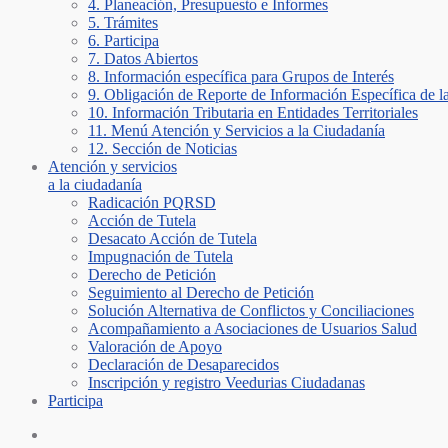
4. Planeación, Presupuesto e Informes
5. Trámites
6. Participa
7. Datos Abiertos
8. Información específica para Grupos de Interés
9. Obligación de Reporte de Información Específica de l
10. Información Tributaria en Entidades Territoriales
11. Menú Atención y Servicios a la Ciudadanía
12. Sección de Noticias
Atención y servicios
a la ciudadanía
Radicación PQRSD
Acción de Tutela
Desacato Acción de Tutela
Impugnación de Tutela
Derecho de Petición
Seguimiento al Derecho de Petición
Solución Alternativa de Conflictos y Conciliaciones
Acompañamiento a Asociaciones de Usuarios Salud
Valoración de Apoyo
Declaración de Desaparecidos
Inscripción y registro Veedurias Ciudadanas
Participa