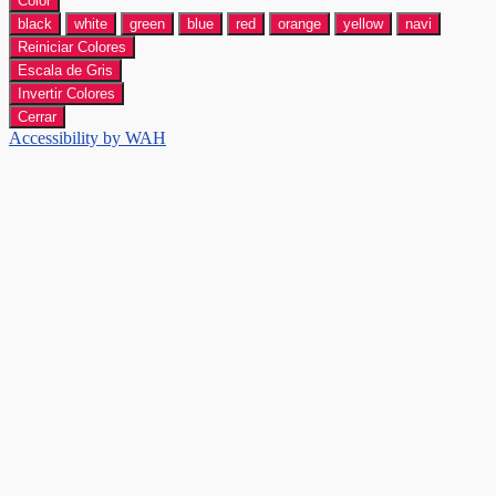
Color
black
white
green
blue
red
orange
yellow
navi
Reiniciar Colores
Escala de Gris
Invertir Colores
Cerrar
Accessibility by WAH