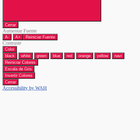
Cerrar
Aumentar Fuente
A-
A+
Reiniciar Fuente
Contraste
Color
black
white
green
blue
red
orange
yellow
navi
Reiniciar Colores
Escala de Gris
Invertir Colores
Cerrar
Accessibility by WAH