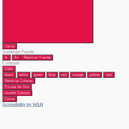
Cerrar
Aumentar Fuente
A-
A+
Reiniciar Fuente
Contraste
Color
black
white
green
blue
red
orange
yellow
navi
Reiniciar Colores
Escala de Gris
Invertir Colores
Cerrar
Accessibility by WAH