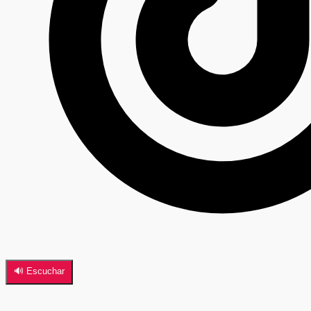
🔊 Escuchar