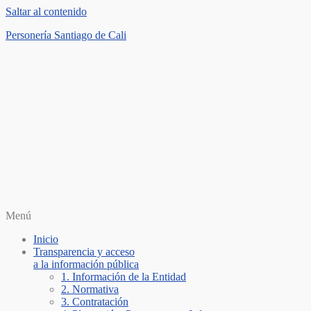
Saltar al contenido
Personería Santiago de Cali
Menú
Inicio
Transparencia y acceso
a la información pública
1. Información de la Entidad
2. Normativa
3. Contratación