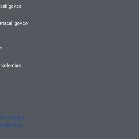
cali.gov.co
riacali.gov.co
ro
a, Colombia