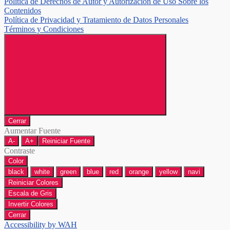
Política de Derechos de Autor y Autorización de Uso Sobre los
Contenidos
Política de Privacidad y Tratamiento de Datos Personales
Términos y Condiciones
Cerrar
Aumentar Fuente
A-
A+
Reiniciar Fuente
Contraste
Color
black
white
green
blue
red
orange
yellow
navi
Reiniciar Colores
Escala de Gris
Invertir Colores
Cerrar
Accessibility by WAH