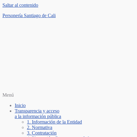
Saltar al contenido
Personería Santiago de Cali
Menú
Inicio
Transparencia y acceso
a la información pública
1. Información de la Entidad
2. Normativa
3. Contratación