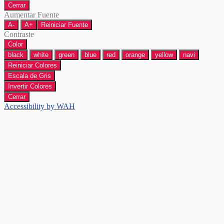
Cerrar
Aumentar Fuente
A-
A+
Reiniciar Fuente
Contraste
Color
black
white
green
blue
red
orange
yellow
navi
Reiniciar Colores
Escala de Gris
Invertir Colores
Cerrar
Accessibility by WAH