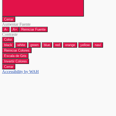
Cerrar
Aumentar Fuente
A-
A+
Reiniciar Fuente
Contraste
Color
black
white
green
blue
red
orange
yellow
navi
Reiniciar Colores
Escala de Gris
Invertir Colores
Cerrar
Accessibility by WAH