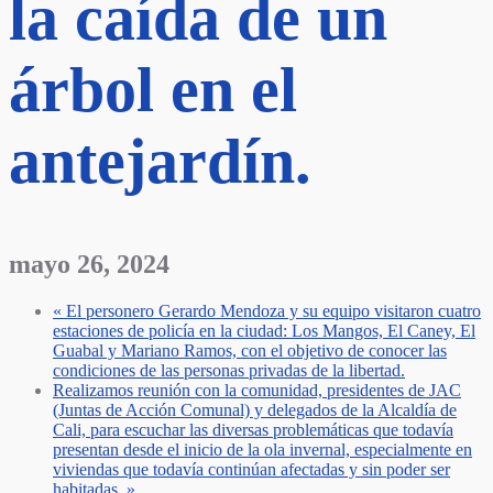
la caída de un
árbol en el
antejardín.
mayo 26, 2024
«
El personero Gerardo Mendoza y su equipo visitaron cuatro
estaciones de policía en la ciudad: Los Mangos, El Caney, El
Guabal y Mariano Ramos, con el objetivo de conocer las
condiciones de las personas privadas de la libertad.
Realizamos reunión con la comunidad, presidentes de JAC
(Juntas de Acción Comunal) y delegados de la Alcaldía de
Cali, para escuchar las diversas problemáticas que todavía
presentan desde el inicio de la ola invernal, especialmente en
viviendas que todavía continúan afectadas y sin poder ser
habitadas.
»