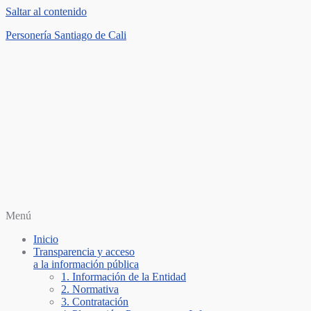
Saltar al contenido
Personería Santiago de Cali
Menú
Inicio
Transparencia y acceso
a la información pública
1. Información de la Entidad
2. Normativa
3. Contratación