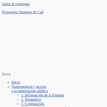
Saltar al contenido
Personería Santiago de Cali
Menú
Inicio
Transparencia y acceso
a la información pública
1. Información de la Entidad
2. Normativa
3. Contratación