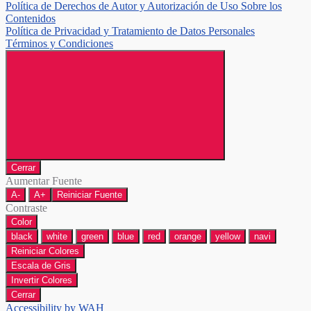
Política de Derechos de Autor y Autorización de Uso Sobre los
Contenidos
Política de Privacidad y Tratamiento de Datos Personales
Términos y Condiciones
Cerrar
Aumentar Fuente
A-
A+
Reiniciar Fuente
Contraste
Color
black
white
green
blue
red
orange
yellow
navi
Reiniciar Colores
Escala de Gris
Invertir Colores
Cerrar
Accessibility by WAH