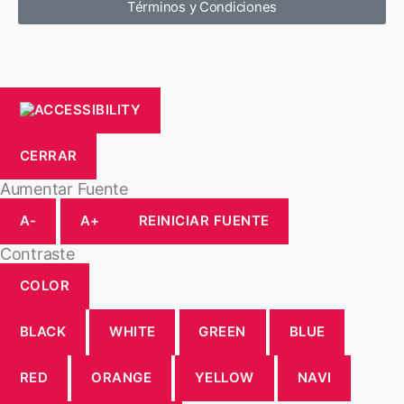
Términos y Condiciones
CERRAR
Aumentar Fuente
A-
A+
REINICIAR FUENTE
Contraste
COLOR
BLACK
WHITE
GREEN
BLUE
RED
ORANGE
YELLOW
NAVI