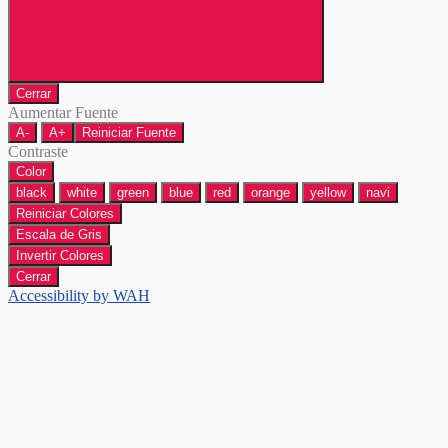
Cerrar
Aumentar Fuente
A-
A+
Reiniciar Fuente
Contraste
Color
black
white
green
blue
red
orange
yellow
navi
Reiniciar Colores
Escala de Gris
Invertir Colores
Cerrar
Accessibility by WAH