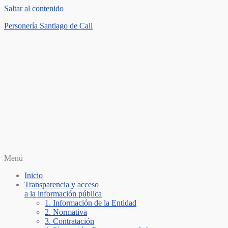
Saltar al contenido
Personería Santiago de Cali
Menú
Inicio
Transparencia y acceso
a la información pública
1. Información de la Entidad
2. Normativa
3. Contratación