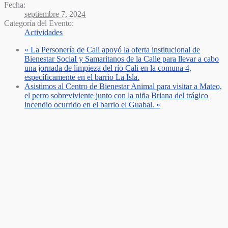
Fecha:
septiembre 7, 2024
Categoría del Evento:
Actividades
«
La Personería de Cali apoyó la oferta institucional de
Bienestar SociaI y Samaritanos de la Calle para llevar a cabo
una jornada de limpieza del río Cali en la comuna 4,
específicamente en el barrio La Isla.
Asistimos al Centro de Bienestar Animal para visitar a Mateo,
el perro sobreviviente junto con la niña Briana del trágico
incendio ocurrido en el barrio el Guabal.
»