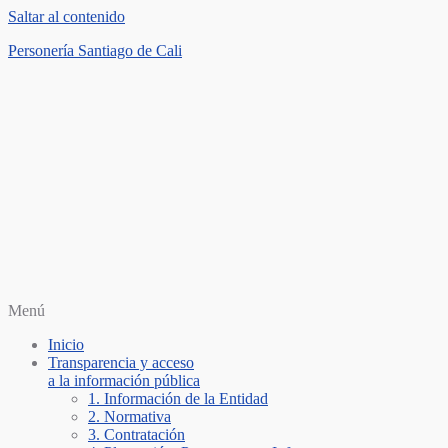
Saltar al contenido
Personería Santiago de Cali
Menú
Inicio
Transparencia y acceso
a la información pública
1. Información de la Entidad
2. Normativa
3. Contratación