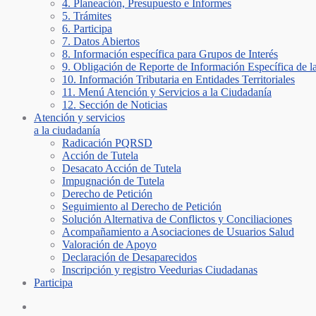
4. Planeación, Presupuesto e Informes
5. Trámites
6. Participa
7. Datos Abiertos
8. Información específica para Grupos de Interés
9. Obligación de Reporte de Información Específica de l
10. Información Tributaria en Entidades Territoriales
11. Menú Atención y Servicios a la Ciudadanía
12. Sección de Noticias
Atención y servicios
a la ciudadanía
Radicación PQRSD
Acción de Tutela
Desacato Acción de Tutela
Impugnación de Tutela
Derecho de Petición
Seguimiento al Derecho de Petición
Solución Alternativa de Conflictos y Conciliaciones
Acompañamiento a Asociaciones de Usuarios Salud
Valoración de Apoyo
Declaración de Desaparecidos
Inscripción y registro Veedurias Ciudadanas
Participa