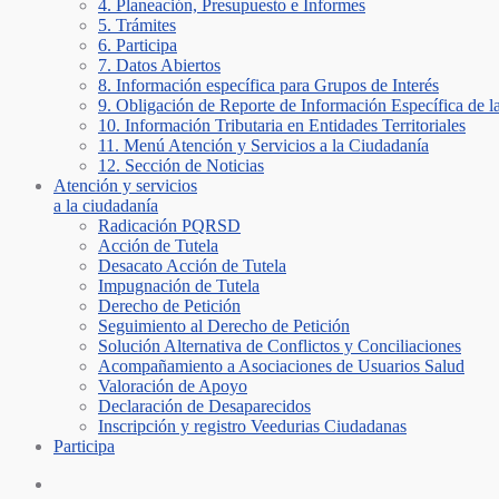
4. Planeación, Presupuesto e Informes
5. Trámites
6. Participa
7. Datos Abiertos
8. Información específica para Grupos de Interés
9. Obligación de Reporte de Información Específica de l
10. Información Tributaria en Entidades Territoriales
11. Menú Atención y Servicios a la Ciudadanía
12. Sección de Noticias
Atención y servicios
a la ciudadanía
Radicación PQRSD
Acción de Tutela
Desacato Acción de Tutela
Impugnación de Tutela
Derecho de Petición
Seguimiento al Derecho de Petición
Solución Alternativa de Conflictos y Conciliaciones
Acompañamiento a Asociaciones de Usuarios Salud
Valoración de Apoyo
Declaración de Desaparecidos
Inscripción y registro Veedurias Ciudadanas
Participa