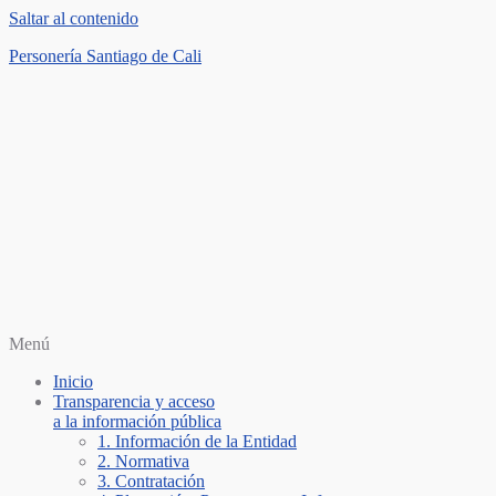
Saltar al contenido
Personería Santiago de Cali
Menú
Inicio
Transparencia y acceso
a la información pública
1. Información de la Entidad
2. Normativa
3. Contratación