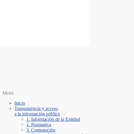
Saltar al contenido
Personería Santiago de Cali
Menú
Inicio
Transparencia y acceso
a la información pública
1. Información de la Entidad
2. Normativa
3. Contratación