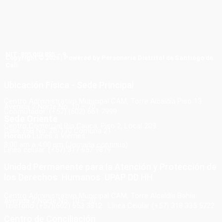
NIT: 805 003 895 – 9
Copyright © 2026 | Powered by Personería Distrital de Santiago de
Cali
Ubicación Física - Sede Principal
Centro Administrativo Municipal CAM, Torre Alcaldía Piso 13
Avenida 2 Norte No. 10 – 70
Conmutador: (+57) (602) 661 7999
Sede Oriente
Centro Comercial Río Cauca, Piso 2, Local 209
Calle 75B No. 20-170 Comuna 21.
Horario
Lunes a Viernes
8:00 am a 4:00 pm (Jornada continua)
Línea celular: (+57) 317 657 9879
Unidad Permanente para la Atención y Protección de
los Derechos Humanos UPAP DD HH
Centro Administrativo Municipal CAM, Torre Alcaldía Bahía
Avenida 2 Norte No. 10 – 70
Teléfono (+57)(602) 653 3812 Línea Celular (+57) 318 335 5722
Centro de Conciliación