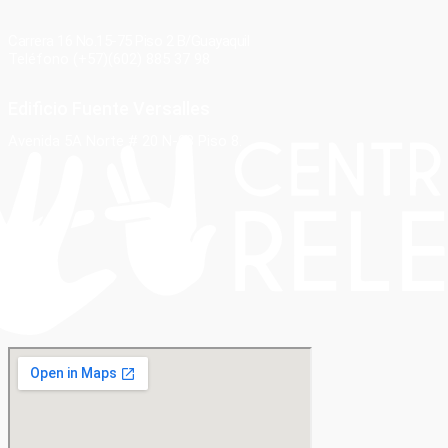
Carrera 16 No.15-75 Piso 2 B/Guayaquil
Teléfono (+57)(602) 885 37 98
Edificio Fuente Versalles
Avenida 5A Norte # 20 N-08 Piso 8.