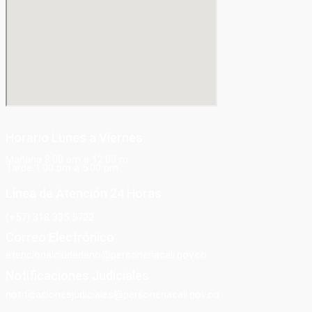
Horario Lunes a Viernes
Mañana 8:00 am a 12:00 m
Tarde 1:00 pm a 5:00 pm
Línea de Atención 24 Horas
(+57) 318 335 5722
Correo Electrónico
atencionalciudadano@personeriacali.gov.co
Notificaciones Judiciales
notificacionesjudiciales@personeriacali.gov.co