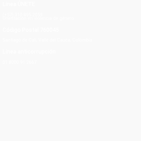
Línea ÚNETE
(+57) 310 895 2059
Orientación en violencia de género
Código Postal 760045
Santiago de Cali, Valle del Cauca, Colombia
Línea anticorrupción
01 8000 91 2667