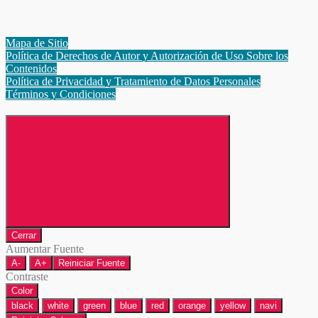
Mapa de Sitio
Política de Derechos de Autor y Autorización de Uso Sobre los
Contenidos
Política de Privacidad y Tratamiento de Datos Personales
Términos y Condiciones
Cerrar
Aumentar Fuente
A-
A+
Reiniciar Fuente
Contraste
Color
black
white
green
blue
red
orange
yellow
navi