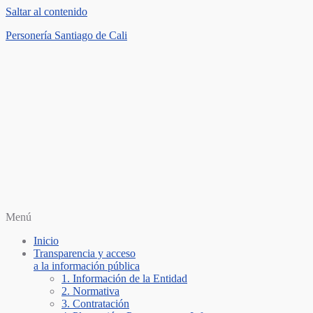
Saltar al contenido
Personería Santiago de Cali
Menú
Inicio
Transparencia y acceso
a la información pública
1. Información de la Entidad
2. Normativa
3. Contratación