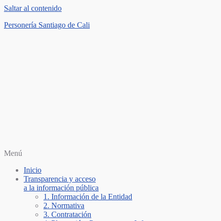
Saltar al contenido
Personería Santiago de Cali
Menú
Inicio
Transparencia y acceso
a la información pública
1. Información de la Entidad
2. Normativa
3. Contratación