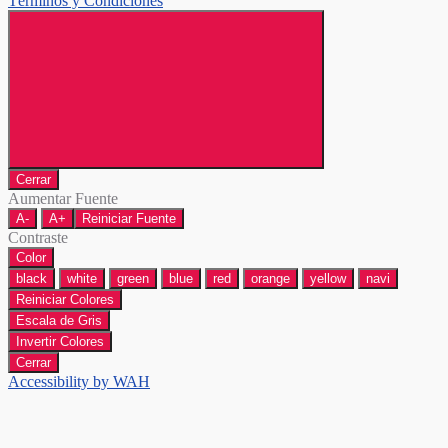
Términos y Condiciones
Cerrar
Aumentar Fuente
A-
A+
Reiniciar Fuente
Contraste
Color
black
white
green
blue
red
orange
yellow
navi
Reiniciar Colores
Escala de Gris
Invertir Colores
Cerrar
Accessibility by WAH