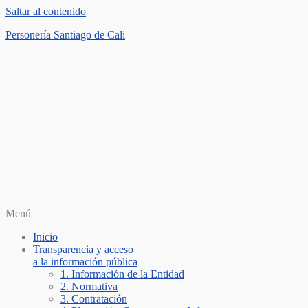
Saltar al contenido
Personería Santiago de Cali
Menú
Inicio
Transparencia y acceso
a la información pública
1. Información de la Entidad
2. Normativa
3. Contratación