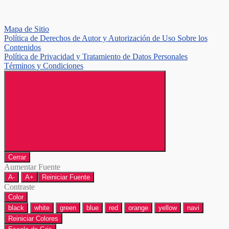
Mapa de Sitio
Política de Derechos de Autor y Autorización de Uso Sobre los
Contenidos
Política de Privacidad y Tratamiento de Datos Personales
Términos y Condiciones
Cerrar
Aumentar Fuente
A-
A+
Reiniciar Fuente
Contraste
Color
black
white
green
blue
red
orange
yellow
navi
Reiniciar Colores