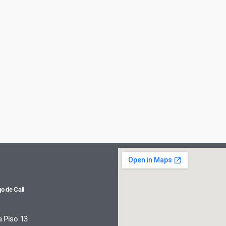
o de Cali
a Piso 13