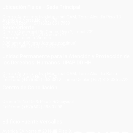
Ubicación Física - Sede Principal
Centro Administrativo Municipal CAM, Torre Alcaldía Piso 13
Avenida 2 Norte No. 10 – 70
Conmutador: (+57) (602) 661 7999
Sede Oriente
Centro Comercial Río Cauca, Piso 2, Local 209
Calle 75B No. 20-170 Comuna 21.
Horario
Lunes a Viernes
8:00 am a 4:00 pm (Jornada continua)
Línea celular: (+57) 317 657 9879
Unidad Permanente para la Atención y Protección de
los Derechos Humanos UPAP DD HH
Centro Administrativo Municipal CAM, Torre Alcaldía Bahía
Avenida 2 Norte No. 10 – 70
Teléfono (+57)(602) 653 3812 Línea Celular (+57) 318 335 5722
Centro de Conciliación
Carrera 16 No.15-75 Piso 2 B/Guayaquil
Teléfono (+57)(602) 885 37 98
Edificio Fuente Versalles
Avenida 5A Norte # 20 N-08 Piso 8.