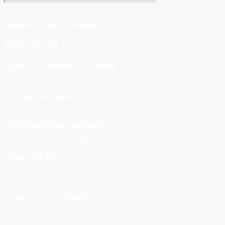
Horario Lunes a Viernes
Mañana 8:00 am a 12:00 m
Tarde 1:00 pm a 5:00 pm
Línea de Atención 24 Horas
(+57) 318 335 5722
Correo Electrónico
atencionalciudadano@personeriacali.gov.co
Notificaciones Judiciales
notificacionesjudiciales@personeriacali.gov.co
Línea ÚNETE
(+57) 310 895 2059
Orientación en violencia de género
Código Postal 760045
Santiago de Cali, Valle del Cauca, Colombia