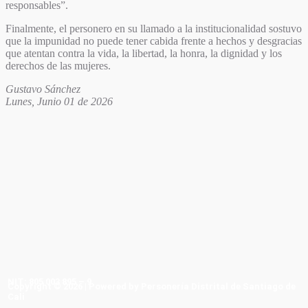
responsables”.
Finalmente, el personero en su llamado a la institucionalidad sostuvo
que la impunidad no puede tener cabida frente a hechos y desgracias
que atentan contra la vida, la libertad, la honra, la dignidad y los
derechos de las mujeres.
Gustavo Sánchez
Lunes, Junio 01 de 2026
NIT: 805 003 895 – 9
Copyright © 2026 | Powered by Personería Distrital de Santiago de
Cali