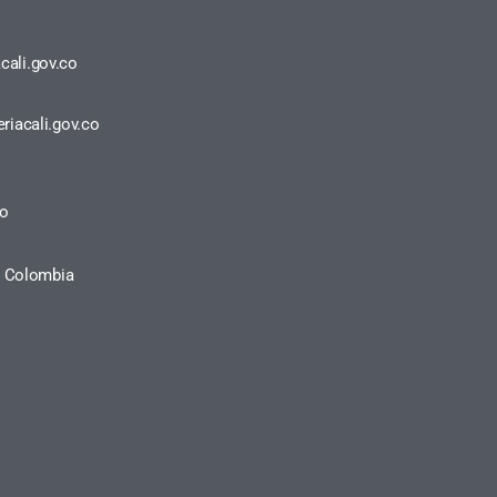
cali.gov.co
riacali.gov.co
ro
a, Colombia