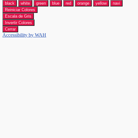
black
white
green
blue
red
orange
yellow
navi
Reiniciar Colores
Escala de Gris
Invertir Colores
Cerrar
Accessibility by WAH