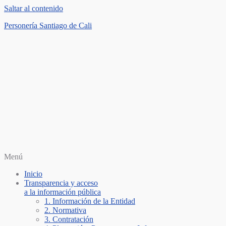
Saltar al contenido
Personería Santiago de Cali
Menú
Inicio
Transparencia y acceso
a la información pública
1. Información de la Entidad
2. Normativa
3. Contratación