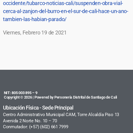
occidente/tubarco-noticias-cali/suspenden-obra-vial-
cerca-al-zanjon-del-burro-en-el-sur-de-cali-hace-un-ano-
tambien-las-habian-parado/
Viernes, Febrero 19 de 2021
NIT: 805 003 895 – 9
Copyright © 2026 | Powered by Personería Distrital de Santiago de Cali
Ubicación Física - Sede Principal
Centro Administrativo Municipal CAM, Torre Alcaldía Piso 13
Avenida 2 Norte No. 10 – 70
Conmutador: (+57) (602) 661 7999