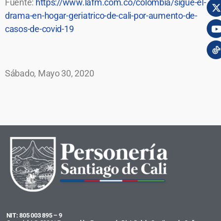
Fuente:
https://www.lafm.com.co/colombia/sigue-el-
drama-en-hogar-geriatrico-de-cali-por-aumento-de-
casos-de-covid-19
Sábado, Mayo 30, 2020
NIT: 805 003 895 – 9