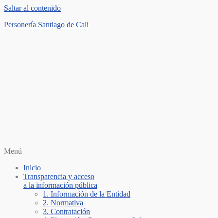
Saltar al contenido
Personería Santiago de Cali
Menú
Inicio
Transparencia y acceso
a la información pública
1. Información de la Entidad
2. Normativa
3. Contratación