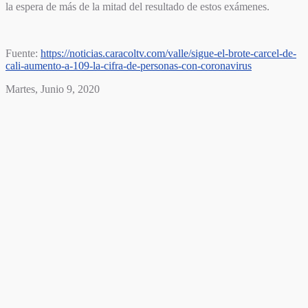
la espera de más de la mitad del resultado de estos exámenes.
Fuente:
https://noticias.caracoltv.com/valle/sigue-el-brote-carcel-de-
cali-aumento-a-109-la-cifra-de-personas-con-coronavirus
Martes, Junio 9, 2020