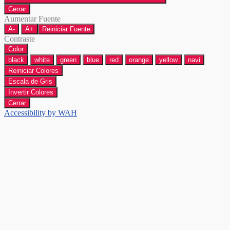
Cerrar
Aumentar Fuente
A-
A+
Reiniciar Fuente
Contraste
Color
black
white
green
blue
red
orange
yellow
navi
Reiniciar Colores
Escala de Gris
Invertir Colores
Cerrar
Accessibility by WAH