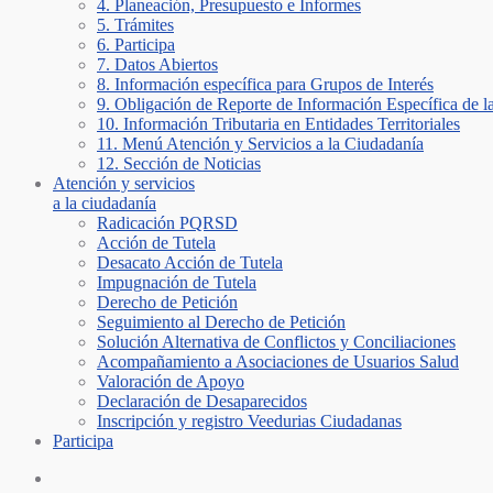
4. Planeación, Presupuesto e Informes
5. Trámites
6. Participa
7. Datos Abiertos
8. Información específica para Grupos de Interés
9. Obligación de Reporte de Información Específica de l
10. Información Tributaria en Entidades Territoriales
11. Menú Atención y Servicios a la Ciudadanía
12. Sección de Noticias
Atención y servicios
a la ciudadanía
Radicación PQRSD
Acción de Tutela
Desacato Acción de Tutela
Impugnación de Tutela
Derecho de Petición
Seguimiento al Derecho de Petición
Solución Alternativa de Conflictos y Conciliaciones
Acompañamiento a Asociaciones de Usuarios Salud
Valoración de Apoyo
Declaración de Desaparecidos
Inscripción y registro Veedurias Ciudadanas
Participa