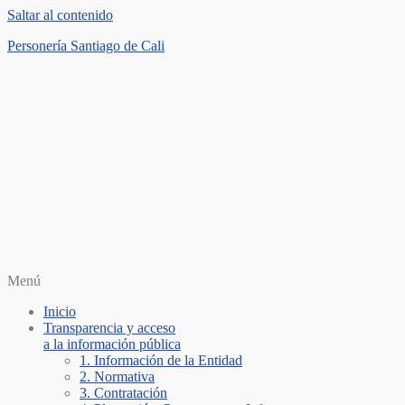
Saltar al contenido
Personería Santiago de Cali
Menú
Inicio
Transparencia y acceso
a la información pública
1. Información de la Entidad
2. Normativa
3. Contratación