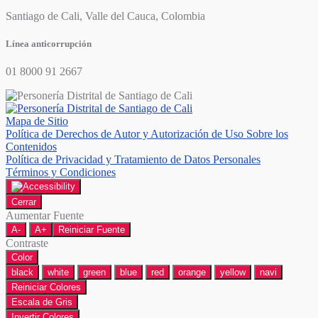
Santiago de Cali, Valle del Cauca, Colombia
Línea anticorrupción
01 8000 91 2667
Mapa de Sitio
Política de Derechos de Autor y Autorización de Uso Sobre los
Contenidos
Política de Privacidad y Tratamiento de Datos Personales
Términos y Condiciones
Cerrar
Aumentar Fuente
A-
A+
Reiniciar Fuente
Contraste
Color
black
white
green
blue
red
orange
yellow
navi
Reiniciar Colores
Escala de Gris
Invertir Colores