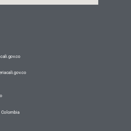
cali.gov.co
riacali.gov.co
ro
a, Colombia