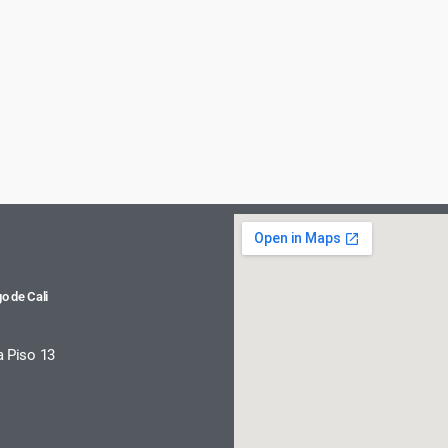
o de Cali
a Piso 13