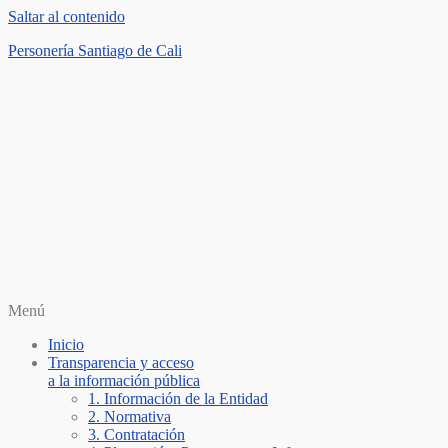
Saltar al contenido
Personería Santiago de Cali
Menú
Inicio
Transparencia y acceso
a la información pública
1. Información de la Entidad
2. Normativa
3. Contratación