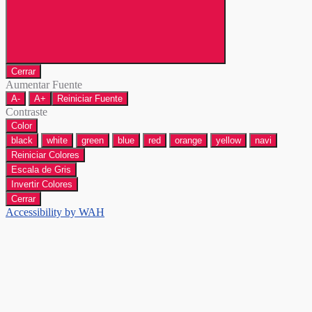
Cerrar
Aumentar Fuente
A-
A+
Reiniciar Fuente
Contraste
Color
black
white
green
blue
red
orange
yellow
navi
Reiniciar Colores
Escala de Gris
Invertir Colores
Cerrar
Accessibility by WAH