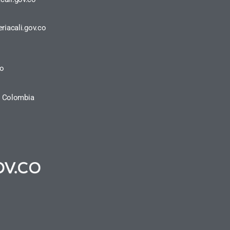
riacali.gov.co
ro
a, Colombia