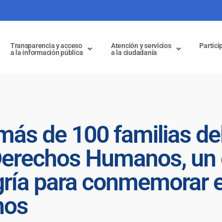
Transparencia y acceso
Atención y servicios
Partici
a la información pública
a la ciudadanía
s de 100 familias del b
 Derechos Humanos, un 
egría para conmemorar e
nos