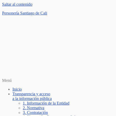
Saltar al contenido
Personería Santiago de Cali
Menú
Inicio
Transparencia y acceso
a la información pública
1. Información de la Entidad
2. Normativa
3. Contratación