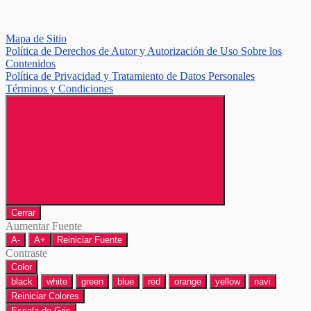
Mapa de Sitio
Política de Derechos de Autor y Autorización de Uso Sobre los
Contenidos
Política de Privacidad y Tratamiento de Datos Personales
Términos y Condiciones
Cerrar
Aumentar Fuente
A-
A+
Reiniciar Fuente
Contraste
Color
black
white
green
blue
red
orange
yellow
navi
Reiniciar Colores
Escala de Gris