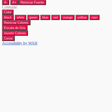
A-
A+
Reiniciar Fuente
Contraste
Color
black
white
green
blue
red
orange
yellow
navi
Reiniciar Colores
Escala de Gris
Invertir Colores
Cerrar
Accessibility by WAH