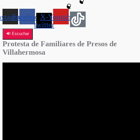
nstagram
Facebook
X-
Youtube
twitter
🔊 Escuchar
Protesta de Familiares de Presos de
Villahermosa