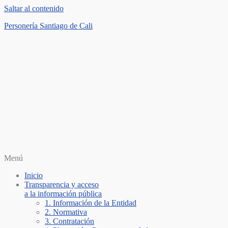
Saltar al contenido
Personería Santiago de Cali
Menú
Inicio
Transparencia y acceso
a la información pública
1. Información de la Entidad
2. Normativa
3. Contratación