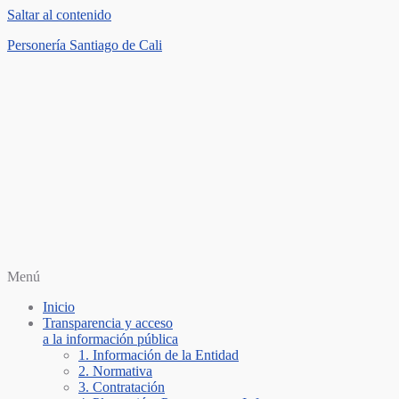
Saltar al contenido
Personería Santiago de Cali
Menú
Inicio
Transparencia y acceso
a la información pública
1. Información de la Entidad
2. Normativa
3. Contratación