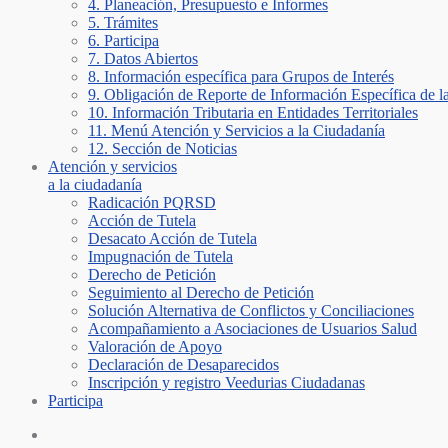
4. Planeación, Presupuesto e Informes
5. Trámites
6. Participa
7. Datos Abiertos
8. Información específica para Grupos de Interés
9. Obligación de Reporte de Información Específica de l
10. Información Tributaria en Entidades Territoriales
11. Menú Atención y Servicios a la Ciudadanía
12. Sección de Noticias
Atención y servicios
a la ciudadanía
Radicación PQRSD
Acción de Tutela
Desacato Acción de Tutela
Impugnación de Tutela
Derecho de Petición
Seguimiento al Derecho de Petición
Solución Alternativa de Conflictos y Conciliaciones
Acompañamiento a Asociaciones de Usuarios Salud
Valoración de Apoyo
Declaración de Desaparecidos
Inscripción y registro Veedurias Ciudadanas
Participa