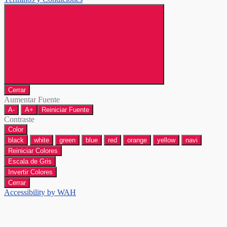
Cerrar
Aumentar Fuente
A-
A+
Reiniciar Fuente
Contraste
Color
black
white
green
blue
red
orange
yellow
navi
Reiniciar Colores
Escala de Gris
Invertir Colores
Cerrar
Accessibility by WAH