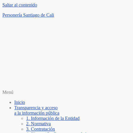
Saltar al contenido
Personería Santiago de Cali
Menú
Inicio
Transparencia y acceso
a la información pública
1. Información de la Entidad
2. Normativa
3. Contratación