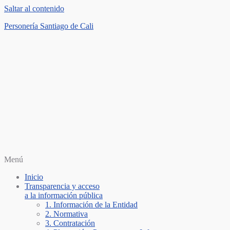
Saltar al contenido
Personería Santiago de Cali
Menú
Inicio
Transparencia y acceso
a la información pública
1. Información de la Entidad
2. Normativa
3. Contratación