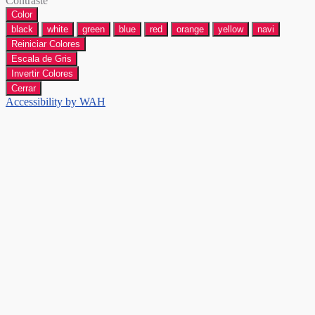
Contraste
Color
black
white
green
blue
red
orange
yellow
navi
Reiniciar Colores
Escala de Gris
Invertir Colores
Cerrar
Accessibility by WAH