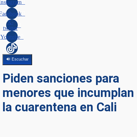
Instagram
Facebook
X-
twitter
Youtube
🔊 Escuchar
Piden sanciones para
menores que incumplan
la cuarentena en Cali