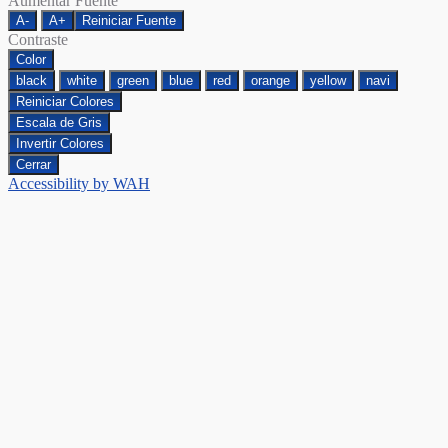
Aumentar Fuente
A-
A+
Reiniciar Fuente
Contraste
Color
black
white
green
blue
red
orange
yellow
navi
Reiniciar Colores
Escala de Gris
Invertir Colores
Cerrar
Accessibility by WAH