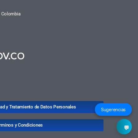
a, Colombia
idad y Tratamiento de Datos Personales
Sugerencias
rminos y Condiciones
💬