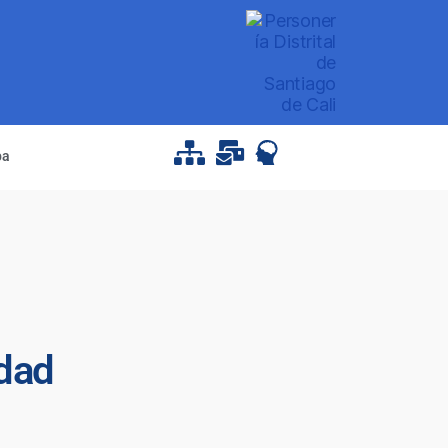
pa
edad