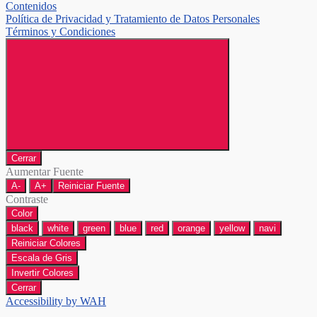
Contenidos
Política de Privacidad y Tratamiento de Datos Personales
Términos y Condiciones
Cerrar
Aumentar Fuente
A-
A+
Reiniciar Fuente
Contraste
Color
black
white
green
blue
red
orange
yellow
navi
Reiniciar Colores
Escala de Gris
Invertir Colores
Cerrar
Accessibility by WAH