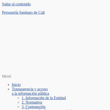
Saltar al contenido
Personería Santiago de Cali
Menú
Inicio
Transparencia y acceso
a la información pública
1. Información de la Entidad
2. Normativa
3. Contratación