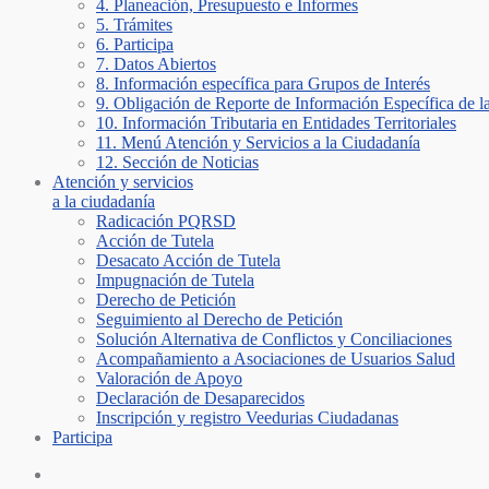
4. Planeación, Presupuesto e Informes
5. Trámites
6. Participa
7. Datos Abiertos
8. Información específica para Grupos de Interés
9. Obligación de Reporte de Información Específica de l
10. Información Tributaria en Entidades Territoriales
11. Menú Atención y Servicios a la Ciudadanía
12. Sección de Noticias
Atención y servicios
a la ciudadanía
Radicación PQRSD
Acción de Tutela
Desacato Acción de Tutela
Impugnación de Tutela
Derecho de Petición
Seguimiento al Derecho de Petición
Solución Alternativa de Conflictos y Conciliaciones
Acompañamiento a Asociaciones de Usuarios Salud
Valoración de Apoyo
Declaración de Desaparecidos
Inscripción y registro Veedurias Ciudadanas
Participa