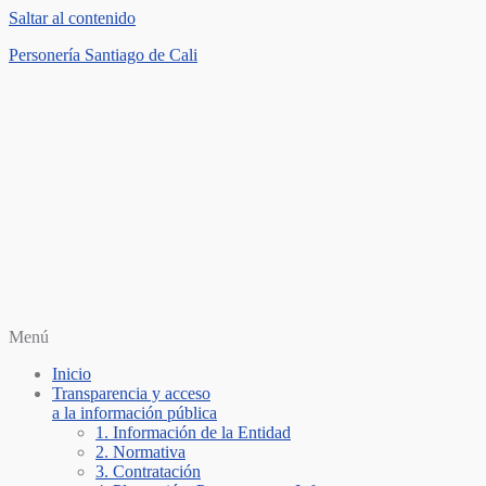
Saltar al contenido
Personería Santiago de Cali
Menú
Inicio
Transparencia y acceso
a la información pública
1. Información de la Entidad
2. Normativa
3. Contratación