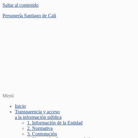
Saltar al contenido
Personería Santiago de Cali
Menú
Inicio
Transparencia y acceso
a la información pública
1. Información de la Entidad
2. Normativa
3. Contratación