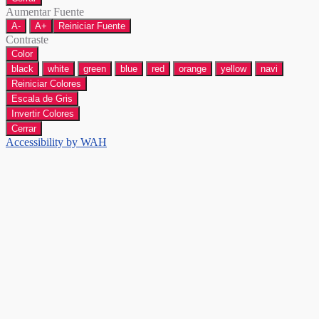
Aumentar Fuente
A-
A+
Reiniciar Fuente
Contraste
Color
black
white
green
blue
red
orange
yellow
navi
Reiniciar Colores
Escala de Gris
Invertir Colores
Cerrar
Accessibility by WAH