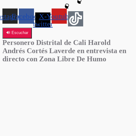
nstagram
Facebook
X-
Youtube
twitter
🔊 Escuchar
Personero Distrital de Cali Harold
Andrés Cortés Laverde en entrevista en
directo con Zona Libre De Humo