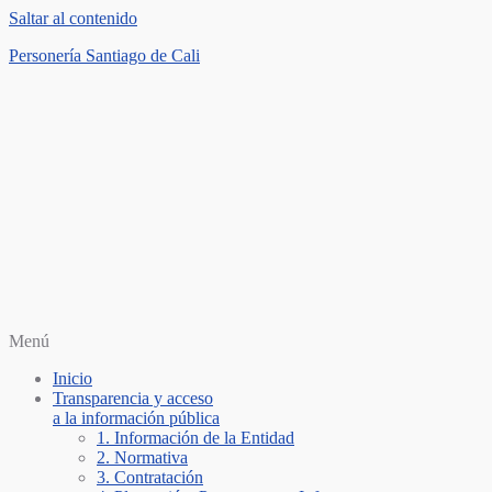
Saltar al contenido
Personería Santiago de Cali
Menú
Inicio
Transparencia y acceso
a la información pública
1. Información de la Entidad
2. Normativa
3. Contratación