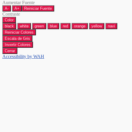
Aumentar Fuente
A-
A+
Reiniciar Fuente
Contraste
Color
black
white
green
blue
red
orange
yellow
navi
Reiniciar Colores
Escala de Gris
Invertir Colores
Cerrar
Accessibility by WAH