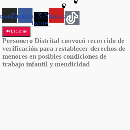
nstagram
Facebook
X-
Youtube
twitter
🔊 Escuchar
Personero Distrital convocó recorrido de
verificación para restablecer derechos de
menores en posibles condiciones de
trabajo infantil y mendicidad