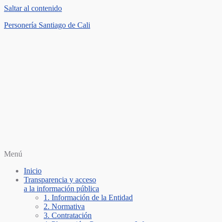
Saltar al contenido
Personería Santiago de Cali
Menú
Inicio
Transparencia y acceso
a la información pública
1. Información de la Entidad
2. Normativa
3. Contratación