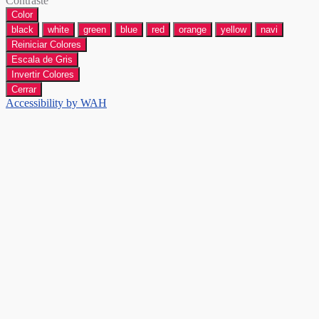
Contraste
Color
black
white
green
blue
red
orange
yellow
navi
Reiniciar Colores
Escala de Gris
Invertir Colores
Cerrar
Accessibility by WAH