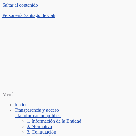
Saltar al contenido
Personería Santiago de Cali
Menú
Inicio
Transparencia y acceso
a la información pública
1. Información de la Entidad
2. Normativa
3. Contratación