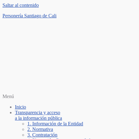
Saltar al contenido
Personería Santiago de Cali
Menú
Inicio
Transparencia y acceso
a la información pública
1. Información de la Entidad
2. Normativa
3. Contratación