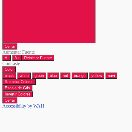
Cerrar
Aumentar Fuente
A-
A+
Reiniciar Fuente
Contraste
Color
black
white
green
blue
red
orange
yellow
navi
Reiniciar Colores
Escala de Gris
Invertir Colores
Cerrar
Accessibility by WAH